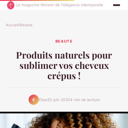
Le magazine féminin de l'élégance intemporelle
Accueil
›
Beaute
BEAUTE
Produits naturels pour
sublimer vos cheveux
crépus !
Élise
20 juin 2025
4 min de lecture
É