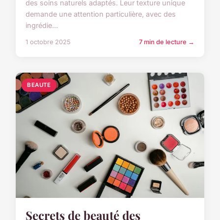
des soins naturels adaptés. Leur texture unique
demande une attention particulière, avec des
ingrédie...
1 octobre 2025
7 min de lecture →
BEAUTE
Secrets de beauté des