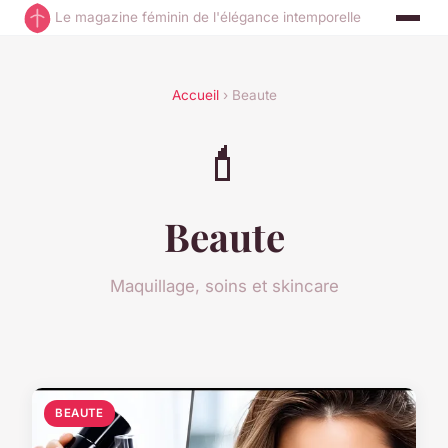
Le magazine féminin de l'élégance intemporelle
Accueil
› Beaute
💄
Beaute
Maquillage, soins et skincare
BEAUTE