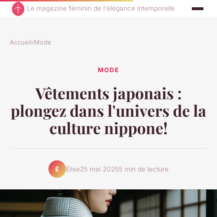
Le magazine féminin de l'élégance intemporelle
Accueil
›
Mode
MODE
Vêtements japonais :
plongez dans l'univers de la
culture nippone!
Élise
25 mai 2025
5 min de lecture
É