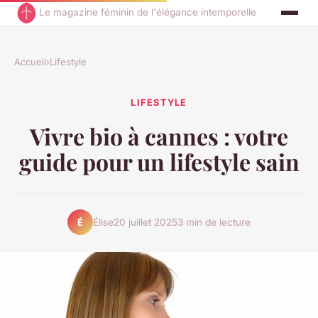
Le magazine féminin de l'élégance intemporelle
Accueil
›
Lifestyle
LIFESTYLE
Vivre bio à cannes : votre
guide pour un lifestyle sain
Élise
20 juillet 2025
3 min de lecture
É