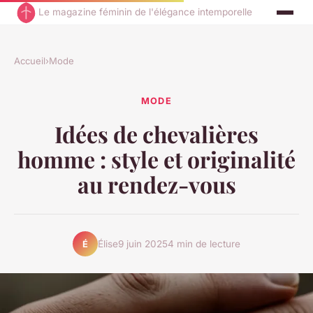
Le magazine féminin de l'élégance intemporelle
Accueil
›
Mode
MODE
Idées de chevalières
homme : style et originalité
au rendez-vous
Élise
9 juin 2025
4 min de lecture
É